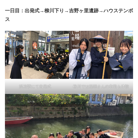
一日目：出発式→柳川下り→吉野ヶ里遺跡→ハウステンボ
ス
浜松駅にて出発式
柳川では船頭さんの衣装も体験