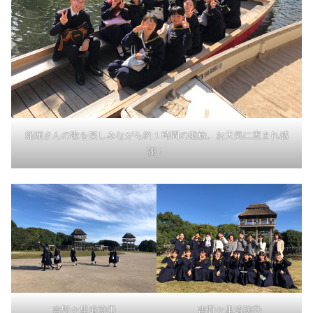
船頭さんの歌を楽しみながら約１時間の船旅。お天気に恵まれ感
謝！
吉野ケ里遺跡①
吉野ケ里遺跡②