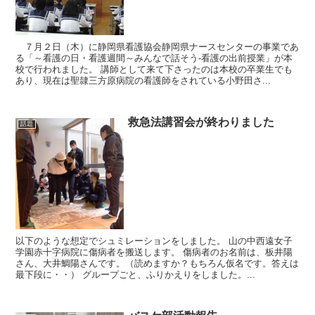
７月２日（木）に静岡県看護協会静岡県ナースセンターの事業であ
る「～看護の日・看護週間～みんなで話そう‐看護の出前授業」が本
校で行われました。 講師として来て下さったのは本校の卒業生でも
あり、現在は聖隷三方原病院の看護師をされている小野田さ...
救急法講習会が終わりました
話題
以下のような想定でシュミレーションをしました。 山の中西遠女子
学園赤十字病院に傷病者を搬送します。 傷病者のお名前は、板井陽
さん、大井鯛陽さんです。（読めますか？もちろん仮名です。答えは
最下段に・・） グループごと、ふりかえりをしました。...