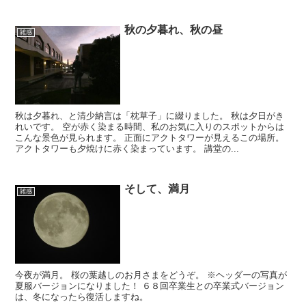
秋の夕暮れ、秋の昼
雑感
秋は夕暮れ、と清少納言は「枕草子」に綴りました。 秋は夕日がき
れいです。 空が赤く染まる時間、私のお気に入りのスポットからは
こんな景色が見られます。 正面にアクトタワーが見えるこの場所。
アクトタワーも夕焼けに赤く染まっています。 講堂の...
そして、満月
雑感
今夜が満月。 桜の葉越しのお月さまをどうぞ。 ※ヘッダーの写真が
夏服バージョンになりました！ ６８回卒業生との卒業式バージョン
は、冬になったら復活しますね。