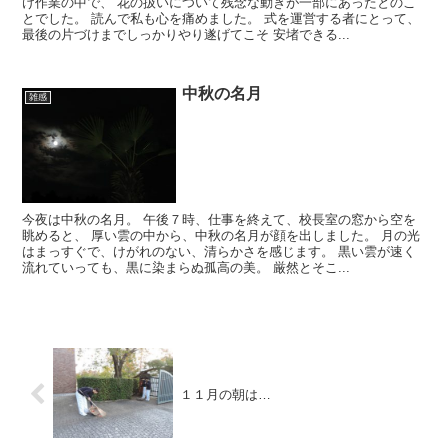
け作業の中で、 花の扱いについて残念な動きが一部にあったとのこ
とでした。 読んで私も心を痛めました。 式を運営する者にとって、
最後の片づけまでしっかりやり遂げてこそ 安堵できる...
中秋の名月
雑感
今夜は中秋の名月。 午後７時、仕事を終えて、校長室の窓から空を
眺めると、 厚い雲の中から、中秋の名月が顔を出しました。 月の光
はまっすぐで、けがれのない、清らかさを感じます。 黒い雲が速く
流れていっても、黒に染まらぬ孤高の美。 厳然とそこ...
１１月の朝は…