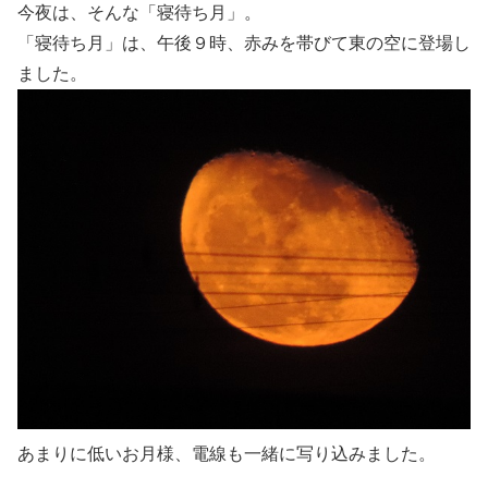
今夜は、そんな「寝待ち月」。
「寝待ち月」は、午後９時、赤みを帯びて東の空に登場し
ました。
あまりに低いお月様、電線も一緒に写り込みました。