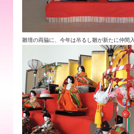
雛壇の両脇に、今年は吊るし雛が新たに仲間