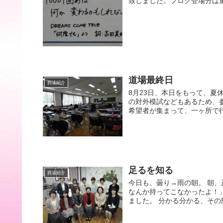
致しました。ブログ登場分は重
道場最終日
西遠紹介
8月23日、本日をもって、夏
の対外模試などもあるため、
希望者が集まって、一ヶ所で行
足るを知る
西遠紹介
今日も、曇り→雨の朝。 朝、
なんか持ってこなかったよ！
ました。 分かる分かる、その怒