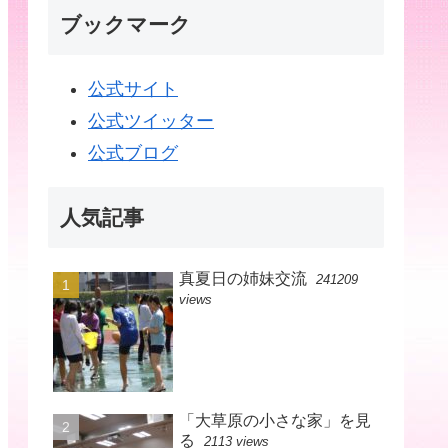
ブックマーク
公式サイト
公式ツイッター
公式ブログ
人気記事
真夏日の姉妹交流
241209
views
「大草原の小さな家」を見
る
2113 views