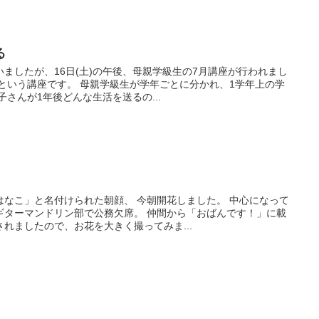
る
ましたが、16日(土)の午後、母親学級生の7月講座が行われまし
という講座です。 母親学級生が学年ごとに分かれ、1学年上の学
さんが1年後どんな生活を送るの...
はなこ」と名付けられた朝顔、 今朝開花しました。 中心になって
ギターマンドリン部で公務欠席。 仲間から「おばんです！」に載
れましたので、お花を大きく撮ってみま...