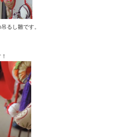
の吊るし雛です。
す！