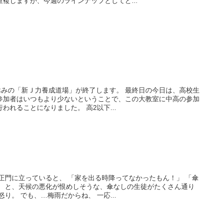
複しますが、今週のラインナップとしてど...
休みの「新Ｊ力養成道場」が終了します。 最終日の今日は、高校生
参加者はいつもより少ないということで、この大教室に中高の参加
われることになりました。 高2以下...
正門に立っていると、 「家を出る時降ってなかったもん！」 「傘
」 と、天候の悪化が恨めしそうな、傘なしの生徒がたくさん通り
り。 でも、…梅雨だからね、 一応...