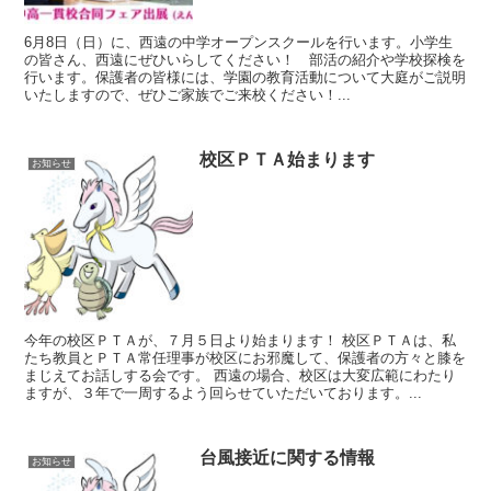
6月8日（日）に、西遠の中学オープンスクールを行います。小学生
の皆さん、西遠にぜひいらしてください！ 部活の紹介や学校探検を
行います。保護者の皆様には、学園の教育活動について大庭がご説明
いたしますので、ぜひご家族でご来校ください！...
校区ＰＴＡ始まります
お知らせ
今年の校区ＰＴＡが、７月５日より始まります！ 校区ＰＴＡは、私
たち教員とＰＴＡ常任理事が校区にお邪魔して、保護者の方々と膝を
まじえてお話しする会です。 西遠の場合、校区は大変広範にわたり
ますが、３年で一周するよう回らせていただいております。...
台風接近に関する情報
お知らせ