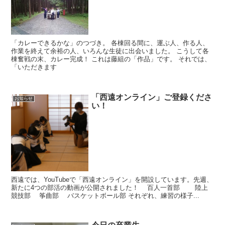
「カレーできるかな」のつづき。 各棟回る間に、運ぶ人、作る人、
作業を終えて余裕の人、いろんな生徒に出会いました。 こうして各
棟奮戦の末、カレー完成！ これは藤組の「作品」です。 それでは、
「いただきます
「西遠オンライン」ご登録くださ
お知らせ
い！
西遠では、YouTubeで「西遠オンライン」を開設しています。先週、
新たに4つの部活の動画が公開されました！ 百人一首部 陸上
競技部 筝曲部 バスケットボール部 それぞれ、練習の様子...