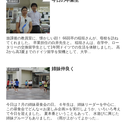
今日の卒業生
西遠紹介
放課後の教員室に、懐かしい顔！ 66回卒の稲垣さんが、母校を訪ね
てくれました。 卒業担任の白井先生と。 稲垣さんは、在学中、ロー
タリーの交換留学生として1年間ドイツでの生活を体験しました。 高
2から高3夏までのドイツ留学を契機として、大学...
姉妹仲良く
西遠紹介
今日は７月の姉妹昼食会の日。 ６年生は、姉妹リーダーを中心に、
この昼食会でどんな≪お楽しみ企画≫を実行しようか、いろいろ考え
て今日を迎えました。 夏本番ということもあって、 水遊びに興じた
姉妹グループもありました。 （雨が上がってよかった...