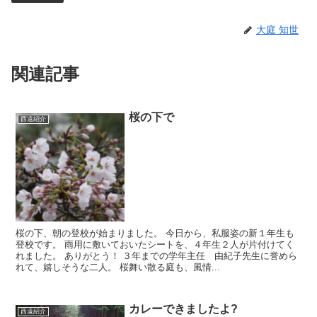
大庭 知世
関連記事
桜の下で
西遠紹介
桜の下、朝の登校が始まりました。 今日から、私服姿の新１年生も
登校です。 雨用に敷いておいたシートを、４年生２人が片付けてく
れました。 ありがとう！ ３年までの学年主任 由紀子先生に誉めら
れて、嬉しそうな二人。 桜舞い散る庭も、風情...
カレーできましたよ?
西遠紹介