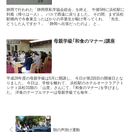
静岡で行われた「静岡県私学協会総会」を終え、 午後5時に浜松駅に
到着（帰りは一人）。 バスで西遠に戻りました。 その間、まず浜松
駅構内で今春巣立ったばかりの卒業生が駆け寄ってくれ、 「先生、
どうしたんですか？」 「静岡へ出張だったのよ」 と...
母親学級｢和食のマナー｣講座
西遠紹介
平成28年度の母親学級は5月に開講し、 今日が第2回目の開催日とな
りました。 今日は、学校を離れて、 浜松駅のホテルオークラアクト
シティ浜松31階の 「山里」さんにて、｢和食のマナー｣を学びまし
た。 洋食のテーブルマナーは母親学級でも毎年...
朝の声掛け運動