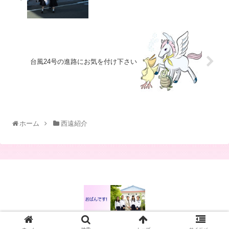
台風24号の進路にお気を付け下さい
ホーム
西遠紹介
© 2014 西遠女子学園校長ブログ.