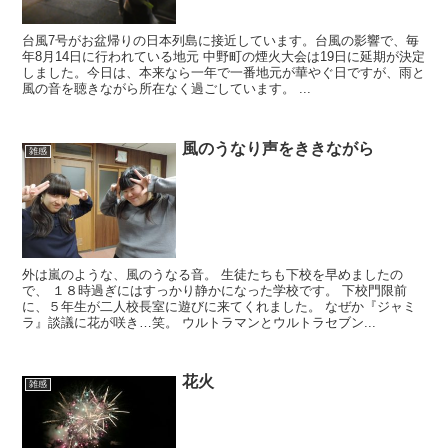
台風7号がお盆帰りの日本列島に接近しています。台風の影響で、毎
年8月14日に行われている地元 中野町の煙火大会は19日に延期が決定
しました。今日は、本来なら一年で一番地元が華やぐ日ですが、雨と
風の音を聴きながら所在なく過ごしています。 ...
風のうなり声をききながら
雑感
外は嵐のような、風のうなる音。 生徒たちも下校を早めましたの
で、 １８時過ぎにはすっかり静かになった学校です。 下校門限前
に、５年生が二人校長室に遊びに来てくれました。 なぜか『ジャミ
ラ』談議に花が咲き…笑。 ウルトラマンとウルトラセブン...
花火
雑感