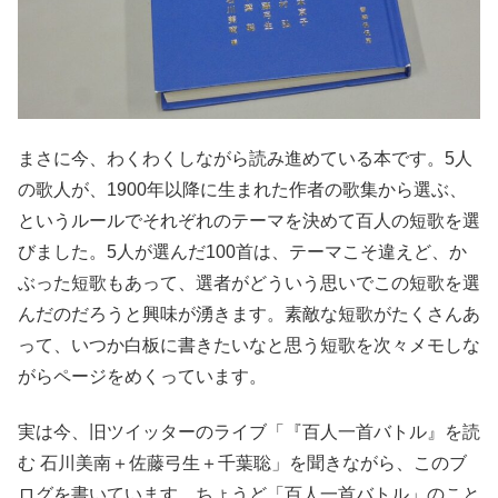
まさに今、わくわくしながら読み進めている本です。5人
の歌人が、1900年以降に生まれた作者の歌集から選ぶ、
というルールでそれぞれのテーマを決めて百人の短歌を選
びました。5人が選んだ100首は、テーマこそ違えど、か
ぶった短歌もあって、選者がどういう思いでこの短歌を選
んだのだろうと興味が湧きます。素敵な短歌がたくさんあ
って、いつか白板に書きたいなと思う短歌を次々メモしな
がらページをめくっています。
実は今、旧ツイッターのライブ「『百人一首バトル』を読
む 石川美南＋佐藤弓生＋千葉聡」を聞きながら、このブ
ログを書いています。ちょうど「百人一首バトル」のこと