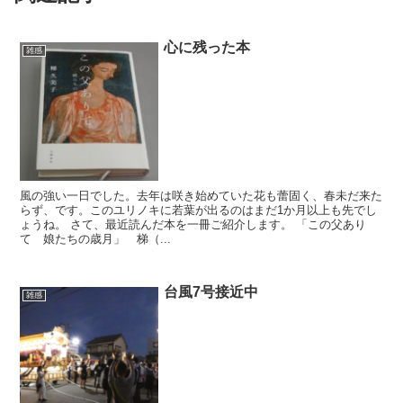
心に残った本
雑感
風の強い一日でした。去年は咲き始めていた花も蕾固く、春未だ来た
らず、です。このユリノキに若葉が出るのはまだ1か月以上も先でし
ょうね。 さて、最近読んだ本を一冊ご紹介します。 「この父あり
て 娘たちの歳月」 梯（...
台風7号接近中
雑感