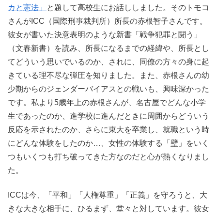
カと憲法」
と題して高校生にお話ししました。そのトモコ
さんがICC（国際刑事裁判所）所長の赤根智子さんです。
彼女が書いた決意表明のような新書「戦争犯罪と闘う」
（文春新書）を読み、所長になるまでの経緯や、所長とし
てどういう思いでいるのか、されに、同僚の方々の身に起
きている理不尽な弾圧を知りました。また、赤根さんの幼
少期からのジェンダーバイアスとの戦いも、興味深かった
です。私より5歳年上の赤根さんが、名古屋でどんな小学
生であったのか、進学校に進んだときに周囲からどういう
反応を示されたのか、さらに東大を卒業し、就職という時
にどんな体験をしたのか…、女性の体験する「壁」をいく
つもいくつも打ち破ってきた方なのだと心が熱くなりまし
た。
ICCは今、「平和」「人権尊重」「正義」を守ろうと、大
きな大きな相手に、ひるまず、堂々と対しています。彼女