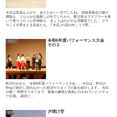
今日は気温も上がり、あたたかい一日でしたね。 姉妹昼食会の後の
掃除も、うららかな陽射しの中でしたから、数日前までマフラーを巻
いて寒そうだった外掃除も、きょうはのどかな雰囲気でした。 グラ
ウンドの草をとる生徒たち。 ｢木瓜｣の花の向こうで黙...
令和6年度パフォーマンス大会
西遠紹介
その２
昨日行われた「令和6年度パフォーマンス大会」。今日は、昨日の
Blogで紹介し切れなかった部活やスタッフの姿を紹介します。 当日
の朝！ 時間ギリギリまで、最後の練習が真剣に行われていたイチョ
ウ広場。 講堂に...
夕焼け空
雑感