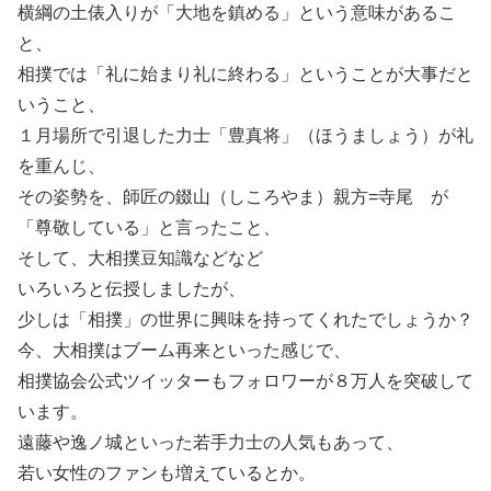
横綱の土俵入りが「大地を鎮める」という意味があるこ
と、
相撲では「礼に始まり礼に終わる」ということが大事だと
いうこと、
１月場所で引退した力士「豊真将」（ほうましょう）が礼
を重んじ、
その姿勢を、師匠の錣山（しころやま）親方=寺尾 が
「尊敬している」と言ったこと、
そして、大相撲豆知識などなど
いろいろと伝授しましたが、
少しは「相撲」の世界に興味を持ってくれたでしょうか？
今、大相撲はブーム再来といった感じで、
相撲協会公式ツイッターもフォロワーが８万人を突破して
います。
遠藤や逸ノ城といった若手力士の人気もあって、
若い女性のファンも増えているとか。