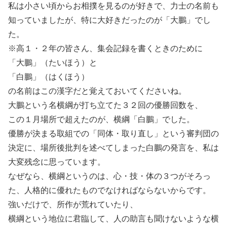
私は小さい頃からお相撲を見るのが好きで、力士の名前も
知っていましたが、特に大好きだったのが「大鵬」でし
た。
※高１・２年の皆さん、集会記録を書くときのために
「大鵬」（たいほう）と
「白鵬」（はくほう）
の名前はこの漢字だと覚えておいてくださいね。
大鵬という名横綱が打ち立てた３２回の優勝回数を、
この１月場所で超えたのが、横綱「白鵬」でした。
優勝が決まる取組での「同体・取り直し」という審判団の
決定に、場所後批判を述べてしまった白鵬の発言を、私は
大変残念に思っています。
なぜなら、横綱というのは、心・技・体の３つがそろっ
た、人格的に優れたものでなければならないからです。
強いだけで、所作が荒れていたり、
横綱という地位に君臨して、人の助言も聞けないような横