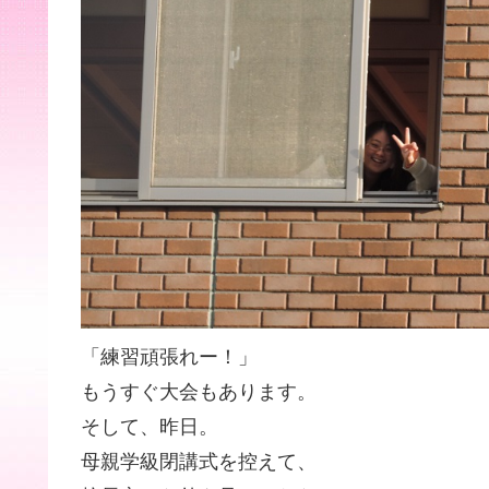
「練習頑張れー！」
もうすぐ大会もあります。
そして、昨日。
母親学級閉講式を控えて、