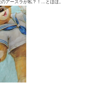
役のアースラが私？！…とほほ。