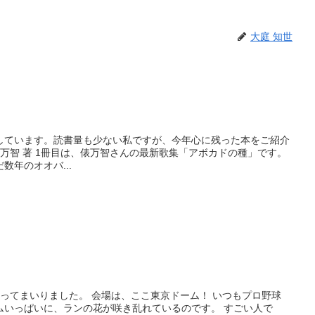
大庭 知世
しています。読書量も少ない私ですが、今年心に残った本をご紹介
 万智 著 1冊目は、俵万智さんの最新歌集「アボカドの種」です。
数年のオオバ...
ってまいりました。 会場は、ここ東京ドーム！ いつもプロ野球
ムいっぱいに、ランの花が咲き乱れているのです。 すごい人で