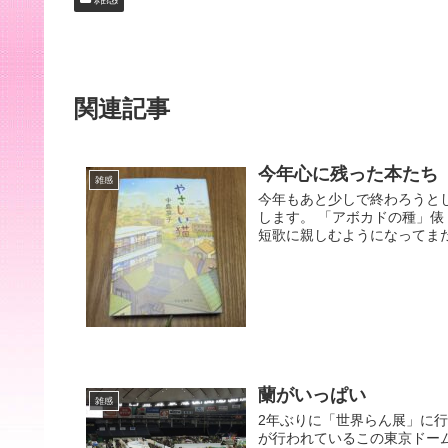
関連記事
今年心に残った本たち
雑感
今年もあと少しで終わろうと
します。 「アボカドの種」俵
短歌に親しむようになってまだ
蘭がいっぱい
雑感
2年ぶりに「世界らん展」に行
が行われているこの東京ドー