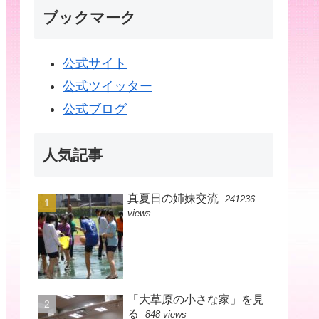
ブックマーク
公式サイト
公式ツイッター
公式ブログ
人気記事
真夏日の姉妹交流
241236
views
「大草原の小さな家」を見
る
848 views