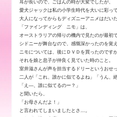
耳が長いので、ごはんの時が大変でしたが、
愛犬ジャックは私の小学生時代を大いに彩っ
大人になってからもディズニーアニメはだい
「ファインディング ニモ」は、
オーストラリアの帰りの機内で見たのが最初
シドニーが舞台なので、感慨深かったのを覚
ニモについては、後にＤＶＤを買ったのです
それを娘と息子が仲良く見ていた時のこと。
室井滋さんが声を担当するドリーというおせ
二人が「これ、誰かに似てるよね」「うん、
「え―、誰に似てるのー？」
と聞いたら、
「お母さんだよ！」
と言われてしまいましたとさ…。