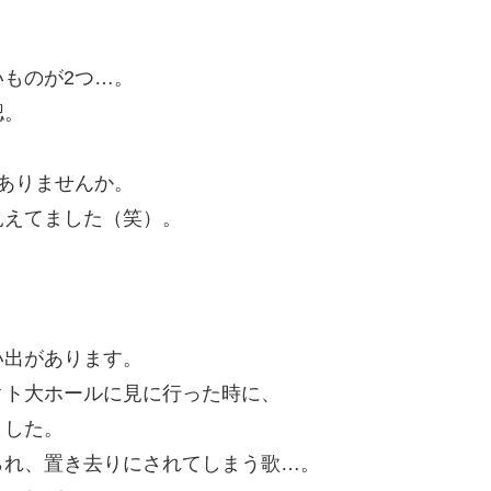
ものが2つ…。
認。
ありませんか。
見えてました（笑）。
い出があります。
クト大ホールに見に行った時に、
ました。
られ、置き去りにされてしまう歌…。