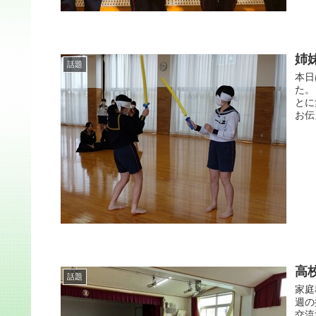
姉
話題
本日
た。
とに
お伝
高
話題
家庭
週の
交流