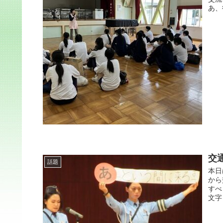
あ、
交
話題
本日
から
すべ
文字