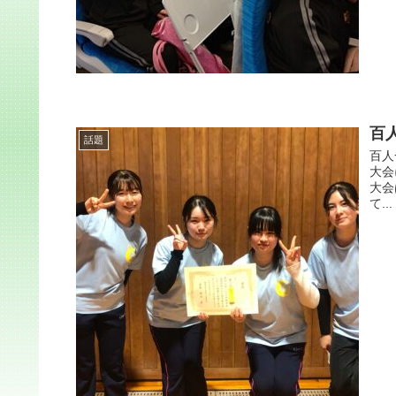
百
話題
百人
大会
大会
て...