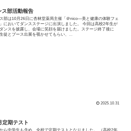
ンス部活動報告
ス部は10月26日に杏林堂薬局主催「＠nico―美と健康の体験フェ
」においてダンスステージに出演しました。 今回は高校2年生が
ダンスを披露し、会場に笑顔を届けました。ステージ終了後に
生徒とブース出展を覗かせてもらい、...
2025.10.31
0月定期テスト
から中学生も含め、全校で定期テストとなりました。 （高校2年