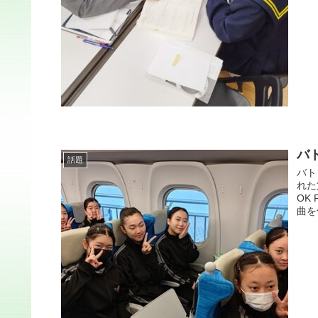
バ
話題
バト
れた
OK
曲を