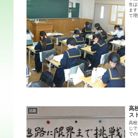
生は
ます
て理
高
話題
ス
高校
じで
での