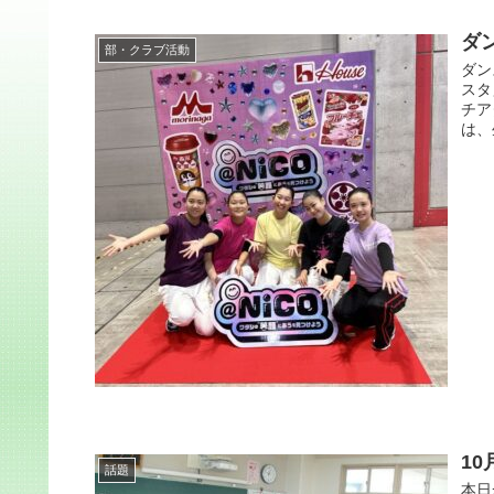
ダ
部・クラブ活動
ダン
スタ
チア
は、
1
話題
本日