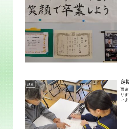
定
話題
西遠
りま
いま