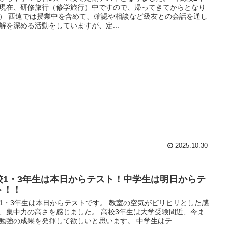
現在、研修旅行（修学旅行）中ですので、帰ってきてからとなり
） 西遠では授業中を含めて、確認や相談など級友との会話を通し
解を深める活動をしていますが、定...
2025.10.30
校1・3年生は本日からテスト！中学生は明日からテ
ト！！
1・3年生は本日からテストです。 教室の空気がピリピリとした感
、集中力の高さを感じました。 高校3年生は大学受験間近、今ま
勉強の成果を発揮して欲しいと思います。 中学生はテ...