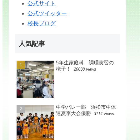
公式サイト
公式ツイッター
校長ブログ
人気記事
5年生家庭科 調理実習の
様子！
20638 views
中学バレー部 浜松市中体
連夏季大会優勝
3114 views