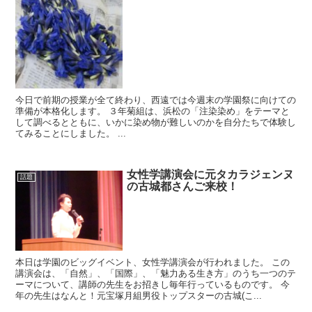
今日で前期の授業が全て終わり、西遠では今週末の学園祭に向けての
準備が本格化します。 ３年菊組は、浜松の「注染染め」をテーマと
して調べるとともに、いかに染め物が難しいのかを自分たちで体験し
てみることにしました。 ...
女性学講演会に元タカラジェンヌ
話題
の古城都さんご来校！
本日は学園のビッグイベント、女性学講演会が行われました。 この
講演会は、「自然」、「国際」、「魅力ある生き方」のうち一つのテ
ーマについて、講師の先生をお招きし毎年行っているものです。 今
年の先生はなんと！元宝塚月組男役トップスターの古城(こ...