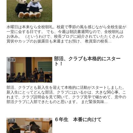
水曜日は本来なら全校朝礼。校庭で季節の風を感じながら全校生徒が
一堂に会する日です。 でも、今週は朝読書週間なので、全校朝礼は
お休み。 （というわけで、校長ブログに紹介されていたたくさんの
賞状やカップのお披露目も来週までお預け、 教員室の校長...
部活、クラブも本格的にスター
話題
ト！
部活、クラブとも新入生を迎えて本格的に活動がスタートしました。
新入生にとってどんな部活、クラブにはいるかは、大きな関心事。こ
れまで、クラブ説明会を見て聞いて、クラブ見学で確かめて、意中の
部活クラブに入部できたものと思います。 まだ緊張気味...
６年生 本番に向けて
話題