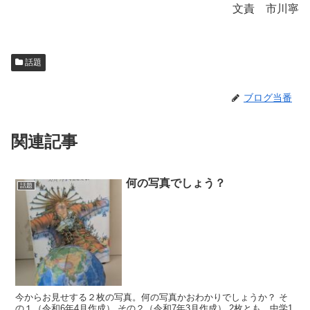
文責 市川寧
話題
ブログ当番
関連記事
何の写真でしょう？
話題
今からお見せする２枚の写真。何の写真かおわかりでしょうか？ そ
の１（令和6年4月作成） その２（令和7年3月作成） 2枚とも、中学1