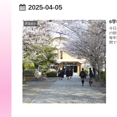
2025-04-05
6
西遠紹介
今日
の朝
毎年
間で