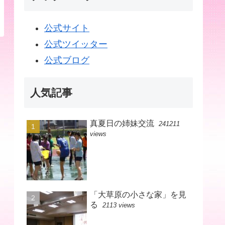
公式サイト
公式ツイッター
公式ブログ
人気記事
真夏日の姉妹交流
241211
views
「大草原の小さな家」を見
る
2113 views