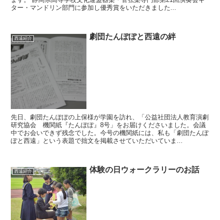
ター・マンドリン部門に参加し優秀賞をいただきました...
劇団たんぽぽと西遠の絆
西遠紹介
先日、劇団たんぽぽの上保様が学園を訪れ、「公益社団法人教育演劇
研究協会 機関紙『たんぽぽ』8号」をお届けくださいました。会議
中でお会いできず残念でした。今号の機関紙には、私も「劇団たんぽ
ぽと西遠」という表題で拙文を掲載させていただいていま...
体験の日ウォークラリーのお話
西遠紹介