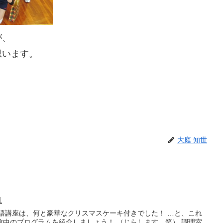
が、
思います。
大庭 知世
１
隣語講座は、何と豪華なクリスマスケーキ付きでした！ …と、これ
前中のプログラムを紹介しましょう！ （じらします。笑） 調理室