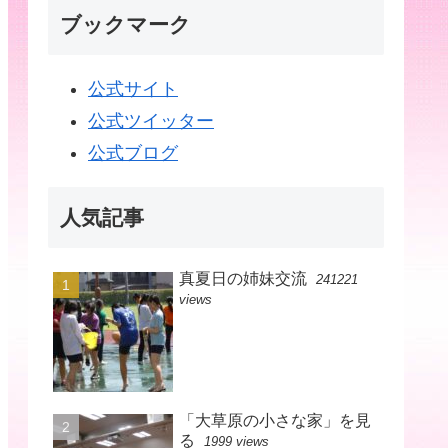
ブックマーク
公式サイト
公式ツイッター
公式ブログ
人気記事
真夏日の姉妹交流
241221
views
「大草原の小さな家」を見
る
1999 views