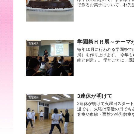
で作るお菓子について、朴先生
学園祭ＨＲ展～テーマ
西遠紹介
毎年10月に行われる学園祭で
展）を作り上げます。 今年も
統と創造」。 学年ごとに、課題
3連休が明けて
西遠紹介
3連休が明けて火曜日スター
週です。火曜は部活の日でも
究室や東館・西館の特別教室な