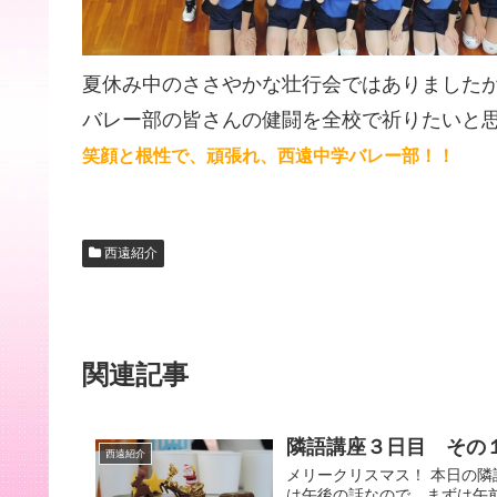
夏休み中のささやかな壮行会ではありました
バレー部の皆さんの健闘を全校で祈りたいと
笑顔と根性で、頑張れ、西遠中学バレー部！！
西遠紹介
関連記事
隣語講座３日目 その
西遠紹介
メリークリスマス！ 本日の
は午後の話なので、まずは午