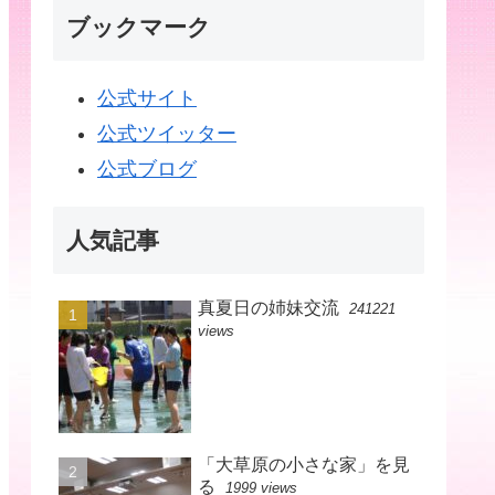
ブックマーク
公式サイト
公式ツイッター
公式ブログ
人気記事
真夏日の姉妹交流
241221
views
「大草原の小さな家」を見
る
1999 views