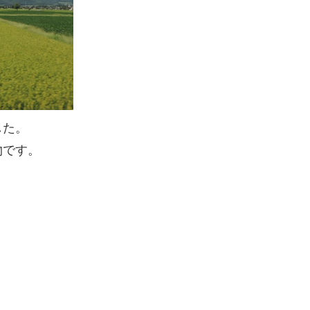
した。
物です。