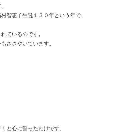
す。
高村智恵子生誕１３０年という年で、
されているのです。
ーもささやいています。
ぞ！と心に誓ったわけです。