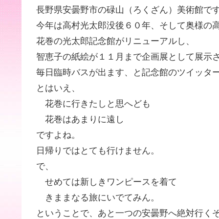
長野県安曇野市の碌山（ろくざん）美術館で
今年は高村光太郎没後６０年、そして奥様の
花巻の光太郎記念館がリニューアルし、
智恵子の紙絵が１１月まで企画展として展示
毎日臨時バスが出ます、と記念館のツイッタ
とはいえ、
花巻に行きたしと思へども
花巻はあまりに遠し
ですよね。
日帰りではとても行けません。
で、
せめては新しきワンピースを着て
きままなる旅にいでてみん。
ということで、あと一つの安曇野へ絶対行く