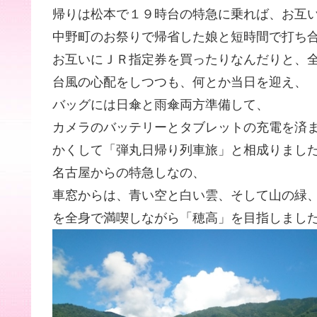
帰りは松本で１９時台の特急に乗れば、お互
中野町のお祭りで帰省した娘と短時間で打ち
お互いにＪＲ指定券を買ったりなんだりと、
台風の心配をしつつも、何とか当日を迎え、
バッグには日傘と雨傘両方準備して、
カメラのバッテリーとタブレットの充電を済
かくして「弾丸日帰り列車旅」と相成りまし
名古屋からの特急しなの、
車窓からは、青い空と白い雲、そして山の緑
を全身で満喫しながら「穂高」を目指しまし