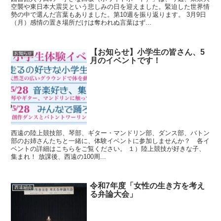
空襲や東日本大震災という悲しみの日を迎えました。緊迫した世界情
勢の中で選んだ言葉もありました。第10週を振り返ります。 3月9日
（月）感情の置き場所だけは奪われぬ言葉はず...
【お知らせ】小学生の皆さん、5
お知らせ
月のイベントです！
西遠の陸上競技部、琴部、ギター・マンドリン部、ダンス部、バトン
部のお姉さんたちと一緒に、体験イベントに参加しませんか？ 各イ
ベントの詳細はこちらをご覧ください。 １）陸上競技が好きな子、
集まれ！ 放課後、西遠の100周...
令和7年度「女性の生き方を考え
西遠紹介
る弁論大会」