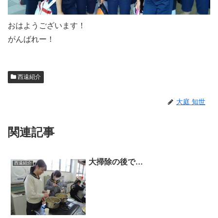
おはようございます！
がんばれー！
西遠紹介
大庭 知世
関連記事
大掃除の後で…
西遠紹介