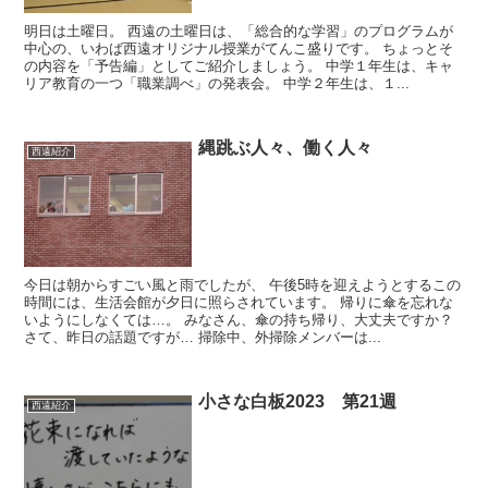
明日は土曜日。 西遠の土曜日は、「総合的な学習」のプログラムが
中心の、いわば西遠オリジナル授業がてんこ盛りです。 ちょっとそ
の内容を「予告編」としてご紹介しましょう。 中学１年生は、キャ
リア教育の一つ「職業調べ」の発表会。 中学２年生は、１...
縄跳ぶ人々、働く人々
西遠紹介
今日は朝からすごい風と雨でしたが、 午後5時を迎えようとするこの
時間には、生活会館が夕日に照らされています。 帰りに傘を忘れな
いようにしなくては…。 みなさん、傘の持ち帰り、大丈夫ですか？
さて、昨日の話題ですが… 掃除中、外掃除メンバーは...
小さな白板2023 第21週
西遠紹介