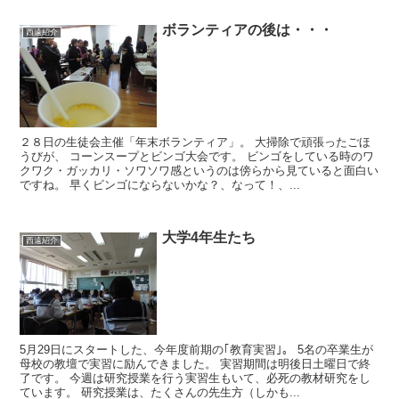
ボランティアの後は・・・
西遠紹介
２８日の生徒会主催「年末ボランティア」。 大掃除で頑張ったごほ
うびが、 コーンスープとビンゴ大会です。 ビンゴをしている時のワ
クワク・ガッカリ・ソワソワ感というのは傍らから見ていると面白い
ですね。 早くビンゴにならないかな？、なって！、...
大学4年生たち
西遠紹介
5月29日にスタートした、今年度前期の｢教育実習｣。 5名の卒業生が
母校の教壇で実習に励んできました。 実習期間は明後日土曜日で終
了です。 今週は研究授業を行う実習生もいて、必死の教材研究をし
ています。 研究授業は、たくさんの先生方（しかも...