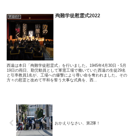
殉難学徒慰霊式2022
西遠紹介
西遠は本日「殉難学徒慰霊式」を行いました。1945年4月30日・5月
19日の両日、勤労動員として軍需工場で働いていた西遠の生徒29名
と引率教員1名が、工場への爆撃により尊い命を奪われました。その
方々の慰霊と改めて平和を誓う大事な式典を、西...
おかえりなさい、第2隊！