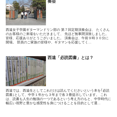
奏会
西遠女子学園ギターマンドリン部の 第７回定期演奏会は、 たくさん
のお客様のご来場をいただきまして、 先ほど無事閉演致しました。
皆様、応援ありがとうございました。 演奏会は、午前９時３０分に
開場。 部員のご家族の皆様や、ギタマンを応援してく...
西遠「必読図書」とは？
西遠紹介
西遠では、西遠生としてこれだけは読んでくださいという本を｢必読
図書｣として、中学１年から３年まで各３冊提示しています。 これ
は、読書も人生の勉強の一つであるという考え方のもと、中学時代に
幅広い視野と豊かな感受性を身につけることを目的として選...