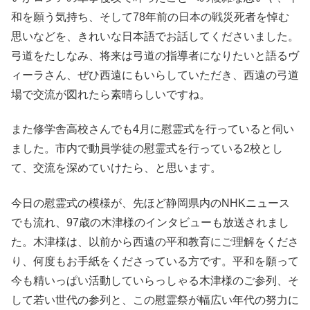
和を願う気持ち、そして78年前の日本の戦災死者を悼む
思いなどを、きれいな日本語でお話してくださいました。
弓道をたしなみ、将来は弓道の指導者になりたいと語るヴ
ィーラさん、ぜひ西遠にもいらしていただき、西遠の弓道
場で交流が図れたら素晴らしいですね。
また修学舎高校さんでも4月に慰霊式を行っていると伺い
ました。市内で動員学徒の慰霊式を行っている2校とし
て、交流を深めていけたら、と思います。
今日の慰霊式の模様が、先ほど静岡県内のNHKニュース
でも流れ、97歳の木津様のインタビューも放送されまし
た。木津様は、以前から西遠の平和教育にご理解をくださ
り、何度もお手紙をくださっている方です。平和を願って
今も精いっぱい活動していらっしゃる木津様のご参列、そ
して若い世代の参列と、この慰霊祭が幅広い年代の努力に