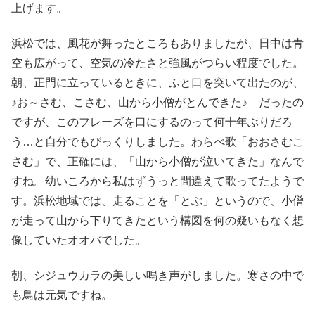
上げます。
浜松では、風花が舞ったところもありましたが、日中は青
空も広がって、空気の冷たさと強風がつらい程度でした。
朝、正門に立っているときに、ふと口を突いて出たのが、
♪お～さむ、こさむ、山から小僧がとんできた♪ だったの
ですが、このフレーズを口にするのって何十年ぶりだろ
う…と自分でもびっくりしました。わらべ歌「おおさむこ
さむ」で、正確には、「山から小僧が泣いてきた」なんで
すね。幼いころから私はずうっと間違えて歌ってたようで
す。浜松地域では、走ることを「とぶ」というので、小僧
が走って山から下りてきたという構図を何の疑いもなく想
像していたオオバでした。
朝、シジュウカラの美しい鳴き声がしました。寒さの中で
も鳥は元気ですね。