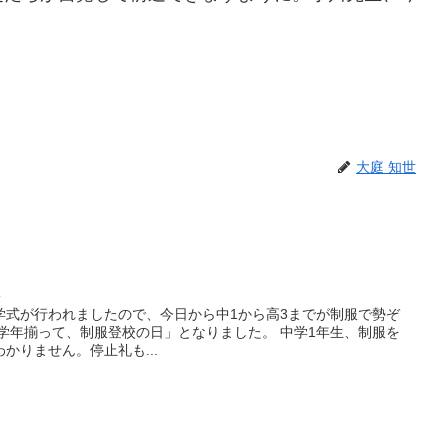
大庭 知世
校
学式が行われましたので、今日から中1から高3までが制服で勢ぞ
6学年揃って、制服登校の日」となりました。 中学1年生、制服を
かりません。停止礼も...