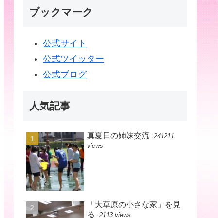
ブックマーク
公式サイト
公式ツイッター
公式ブログ
人気記事
真夏日の姉妹交流
241211
views
「大草原の小さな家」を見
る
2113 views