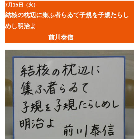
7月15日（火）
結核の枕辺に集ふ者らゐて子規を子規たらし
めし明治よ
前川泰信