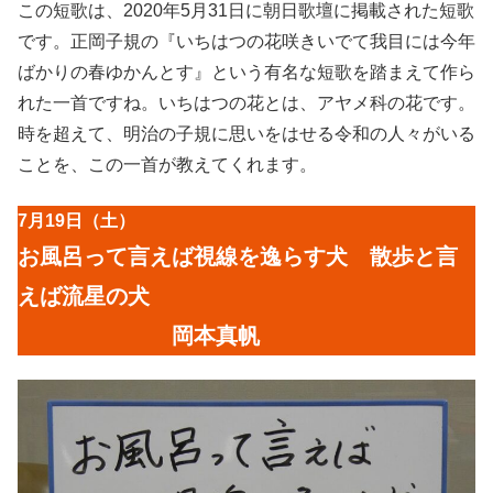
この短歌は、2020年5月31日に朝日歌壇に掲載された短歌
です。正岡子規の『いちはつの花咲きいでて我目には今年
ばかりの春ゆかんとす』という有名な短歌を踏まえて作ら
れた一首ですね。いちはつの花とは、アヤメ科の花です。
時を超えて、明治の子規に思いをはせる令和の人々がいる
ことを、この一首が教えてくれます。
7月19日（土）
お風呂って言えば視線を逸らす犬 散歩と言
えば流星の犬
岡本真帆