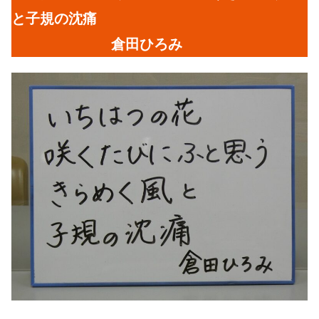
と子規の沈痛
倉田ひろみ