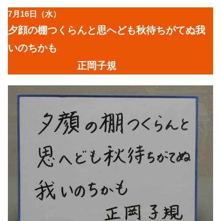
7月16日（水）
夕顔の棚つくらんと思へども秋待ちがてぬ我
いのちかも
正岡子規