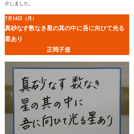
介しました。
7月14日（月）
真砂なす数なき星の其の中に吾に向ひて光る
星あり
正岡子規