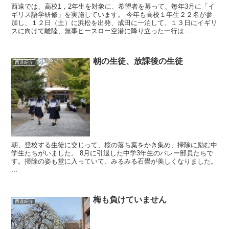
西遠では、高校1，2年生を対象に、希望者を募って、毎年3月に「イ
ギリス語学研修」を実施しています。 今年も高校１年生２２名が参
加し、１２日（土）に浜松を出発、成田に一泊して、１３日にイギリ
スに向けて離陸、無事ヒースロー空港に降り立った一行は...
朝の生徒、放課後の生徒
西遠紹介
朝、登校する生徒に交じって、桜の落ち葉をかき集め、掃除に励む中
学生たちがいました。 8月に引退した中学3年生のバレー部員たちで
す。掃除の姿も堂に入っていて、みるみる石畳が美しくなりました。
...
梅も負けていません
西遠紹介