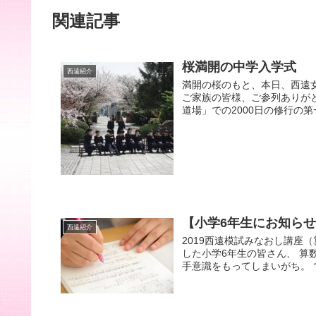
関連記事
桜満開の中学入学式
西遠紹介
満開の桜のもと、本日、西遠
ご家族の皆様、ご参列ありが
道場」での2000日の修行の第
【小学6年生にお知ら
西遠紹介
2019西遠模試みなお
した小学6年生の皆さん、 算
手意識をもってしまいがち。 