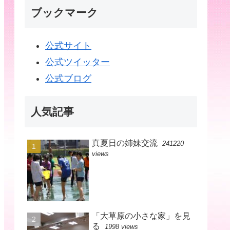
ブックマーク
公式サイト
公式ツイッター
公式ブログ
人気記事
真夏日の姉妹交流
241220
views
「大草原の小さな家」を見
る
1998 views