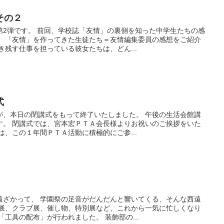
その２
第2弾です。 前回、学校誌「友情」の裏側を知った中学生たちの感
は、「友情」を作ってきた生徒たち＝友情編集委員の感想をご紹介
き残す仕事を担っている彼女たちは、どん...
式
が、本日の閉講式をもって終了いたしました。 午後の生活会館講
す。 閉講式では、宮本宏ＰＴＡ会長様よりお祝いのご挨拶をいた
は、この１年間ＰＴＡ活動に積極的にご参...
遠ざかって、 学園祭の足音がだんだんと響いてくる、そんな西遠
Ｒ展、クラブ展、催し物、特別展など、これから一気に忙しくなり
「工具の配布」が行われました。 装飾部の...