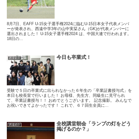
8月7日、EAFF U-15女子選手権2024に臨むU-15日本女子代表メンバ
ーが発表され、西遠中学3年の山中実栞さん（GK)が代表メンバーに
選出されました！ U-15女子選手権2024 は、中国大連で行われます。
18日の...
今日も卒業式！
西遠紹介
受験で５日の卒業式に出られなかった６年生の「卒業証書授与式」を
本日も校長室で行いました！ お母様、先生方、同級生に見守られ
て、卒業証書授与！！ おめでとうございます。 記念撮影。 みんなで
お祝いできてよかったです！ これで、６７回生全員に...
全校講堂朝会「ランプの灯をどう
西遠紹介
掲げるのか？」