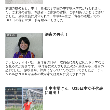
満開の桜のもと、本日、西遠女子学園の中学校入学式が行われまし
た。ご来賓の皆様、保護者・ご家族の皆様、ご参列ありがとうござい
ました。全校生徒に見守られて、中学1年生は「青春の道場」での
2000日の修行の第一歩を踏み出しました。 ...
深夜の再会！
西遠紹介
テレビっ子オオバは、お休みの日や日曜前夜に録りだめたドラマなど
を見るのが好きです。 秋休みにのんびり見たのが｢最後から二番目の
恋｣でした。 放映当時、評判になっていたのは知ってましたが、チャ
ンネルはＮＨＫが基本の我が家では完全に見そびれてお...
山中実栞さん、U15日本女子代表
お知らせ
に選出！