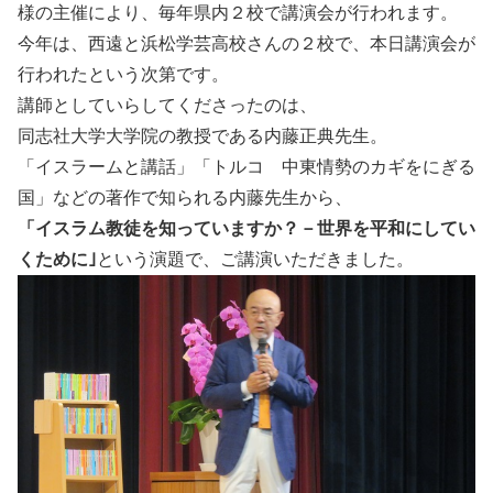
様の主催により、毎年県内２校で講演会が行われます。
今年は、西遠と浜松学芸高校さんの２校で、本日講演会が
行われたという次第です。
講師としていらしてくださったのは、
同志社大学大学院の教授である内藤正典先生。
「イスラームと講話」「トルコ 中東情勢のカギをにぎる
国」などの著作で知られる内藤先生から、
「イスラム教徒を知っていますか？－世界を平和にしてい
くために｣
という演題で、ご講演いただきました。