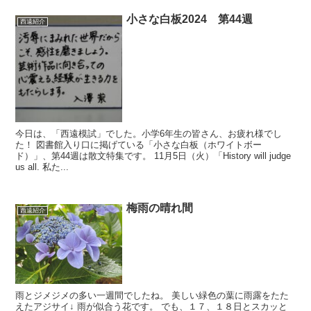
小さな白板2024 第44週
西遠紹介
今日は、「西遠模試」でした。小学6年生の皆さん、お疲れ様でし
た！ 図書館入り口に掲げている「小さな白板（ホワイトボー
ド）」、第44週は散文特集です。 11月5日（火）「History will judge
us all. 私た...
梅雨の晴れ間
西遠紹介
雨とジメジメの多い一週間でしたね。 美しい緑色の葉に雨露をたた
えたアジサイ↓ 雨が似合う花です。 でも、１７、１８日とスカッと