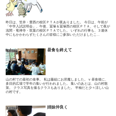
昨日は、笠井・豊西の校区ＰＴＡが夜ありました。 今日は、午前が
「中学入試説明会」、午後、冨塚＆冨塚西の校区ＰＴＡ、そして夜が
浅間・竜禅寺・双葉の校区ＰＴＡでした。 いずれの行事も、３連休
中にもかかわらずたくさんの皆様にご参加いただけましたこ...
昼食を終えて
西遠紹介
山の村での最初の食事。 私は藤組にお邪魔しました。 v 昼食後に、
多目的広場で学年の集いが行われました。 集いのあとは、山の村散
策。 クラス写真を撮るクラスもありました。 半袖だと少々涼しい山
の村です。
姉妹仲良く
西遠紹介