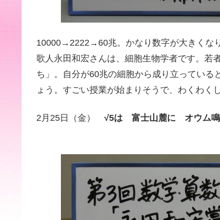
10000→2222→60兆。かなり数字が大きく
歌人永田和宏さんは、細胞生物学者です。若者
ち」。自分が60兆の細胞から成り立っている
ょう。すごい授業が始まりそうで、わくわく
2月25日（金）
√5は 富士山麓に オウム
早稲田佐賀高等学