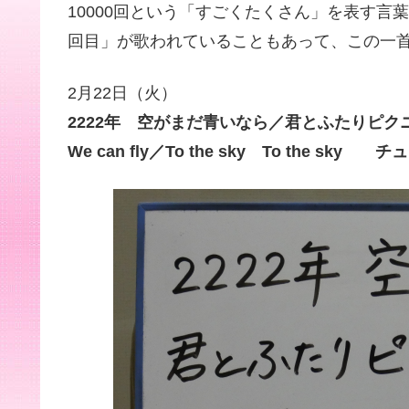
10000回という「すごくたくさん」を表す言
回目」が歌われていることもあって、この一
2月22日（火）
2222年 空がまだ青いなら／君とふたりピクニ
We can fly／To the sky To the