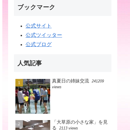
ブックマーク
公式サイト
公式ツイッター
公式ブログ
人気記事
真夏日の姉妹交流
241209
views
「大草原の小さな家」を見
る
2113 views