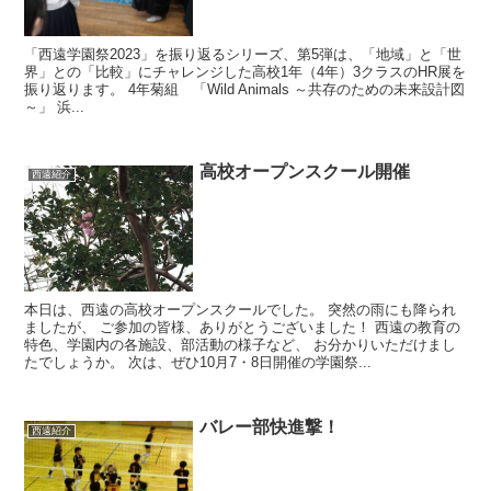
「西遠学園祭2023」を振り返るシリーズ、第5弾は、「地域」と「世
界」との「比較」にチャレンジした高校1年（4年）3クラスのHR展を
振り返ります。 4年菊組 「Wild Animals ～共存のための未来設計図
～」 浜...
高校オープンスクール開催
西遠紹介
本日は、西遠の高校オープンスクールでした。 突然の雨にも降られ
ましたが、 ご参加の皆様、ありがとうございました！ 西遠の教育の
特色、学園内の各施設、部活動の様子など、 お分かりいただけまし
たでしょうか。 次は、ぜひ10月7・8日開催の学園祭...
バレー部快進撃！
西遠紹介