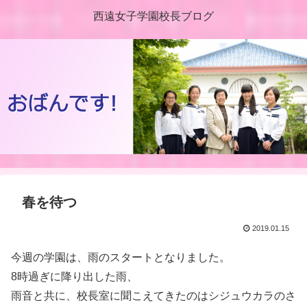
西遠女子学園校長ブログ
春を待つ
2019.01.15
今週の学園は、雨のスタートとなりました。
8時過ぎに降り出した雨、
雨音と共に、校長室に聞こえてきたのはシジュウカラのさ