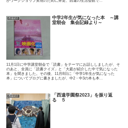
がワークショップ実現のために奔走、西遠の生活会館で...
中学2年生が気になった本 ～講
西遠紹介
堂朝会 集会記録より～
11月1日に中学講堂朝会で「読書」をテーマにお話ししましたが、そ
のあと、全員に「読書クイズ」と「大庭が紹介した中で気になった
本」を聞きました。その後、11月8日に「中学1年生が気になった
本」についてブログに書きましたが、中2・中3の本も本...
「西遠学園祭2023」を振り返
西遠紹介
る ５