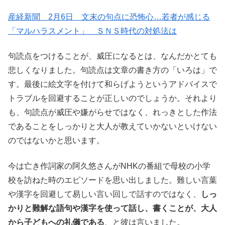
産経新聞 2月6日 文末の句点に恐怖心…若者が感じる
「マルハラスメント」 ＳＮＳ時代の対処法は
句読点をつけることが、威圧になるとは、なんだかとても
悲しくなりました。句読点は文章の書き方の「いろは」で
す。最後に絵文字を付けて和らげようというアドバイスで
トラブルを回避することが正しいのでしょうか。それより
も、句読点が威圧や嫌がらせではなく、れっきとした作法
であることをしっかりと大人が教えていかないといけない
のではないかと思います。
今は亡き作詞家の阿久悠さんがNHKの番組で母校の小学
校を訪ねた時のエピソードを思い出しました。難しい言葉
や漢字を回避して易しい言い回しで話すのではなく、
しっ
かりと難解な語句や漢字を使って話し、書くことが、大人
から子どもへの礼儀である
、と彼は言いました。