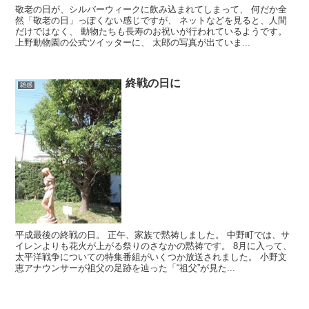
敬老の日が、シルバーウィークに飲み込まれてしまって、 何だか全
然「敬老の日」っぽくない感じですが、 ネットなどを見ると、人間
だけではなく、 動物たちも長寿のお祝いが行われているようです。
上野動物園の公式ツイッターに、 太郎の写真が出ていま...
終戦の日に
雑感
平成最後の終戦の日。 正午、家族で黙祷しました。 中野町では、サ
イレンよりも花火が上がる祭りのさなかの黙祷です。 8月に入って、
太平洋戦争についての特集番組がいくつか放送されました。 小野文
恵アナウンサーが祖父の足跡を辿った「“祖父”が見た...