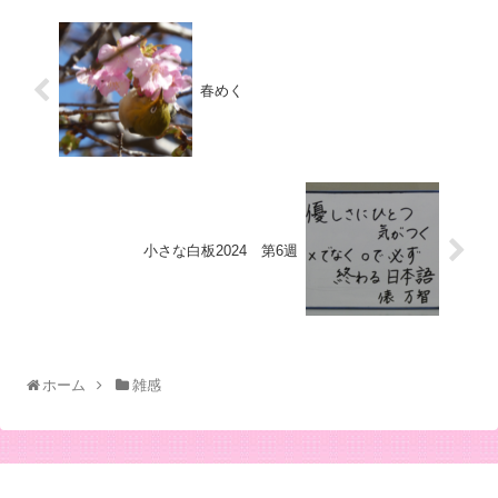
春めく
小さな白板2024 第6週
ホーム
雑感