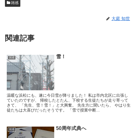
雑感
大庭 知世
関連記事
雪！
雑感
温暖な浜松にも、遂に今日雪が降りました！ 私は市内北区に出張し
ていたのですが、 帰校したとたん、下校する生徒たちが走り寄って
きて、 「先生、雪！雪！」と大興奮。 先生方に聞いたら、 やはり生
徒たちは大喜びだったそうです。 「雪で授業中断...
50周年式典へ
雑感