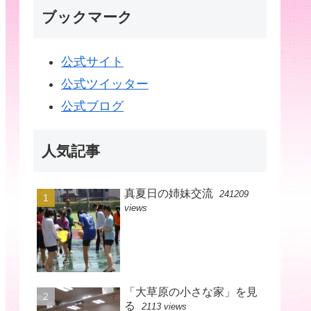
ブックマーク
公式サイト
公式ツイッター
公式ブログ
人気記事
真夏日の姉妹交流
241209
views
「大草原の小さな家」を見
る
2113 views