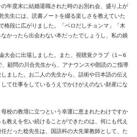
その年度末に結婚退職された時のお別れ会、盛り上が
た乾先生には、読書ノートを綴る楽しさを教えていた
年で格段に広がりました。「ベロだしチョンマ」「木
らなかったら出会わない本だったでしょうし、私の娘
論大会に出場しました。また、視聴覚クラブ（1～6
で、顧問の川合先生から、アナウンスや朗読のご指導
験しました。お二人の先生から、話術や日本語の伝え
うして仕事をしているうえでかけがえのない財産にな
、母校の教壇に立つという幸運に恵まれたわけですか
らも教えを乞い続けることができたのは、何にも代え
担任だった稔先生は、国語科の大先輩教師として、た