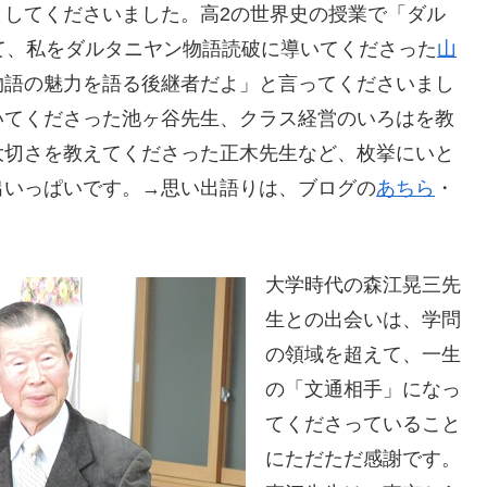
ましてくださいました。高2の世界史の授業で「ダル
て、私をダルタニヤン物語読破に導いてくださった
山
物語の魅力を語る後継者だよ」と言ってくださいまし
いてくださった池ヶ谷先生、クラス経営のいろはを教
大切さを教えてくださった正木先生など、枚挙にいと
出いっぱいです。→思い出語りは、ブログの
あちら
・
大学時代の森江晃三先
生との出会いは、学問
の領域を超えて、一生
の「文通相手」になっ
てくださっていること
にただただ感謝です。