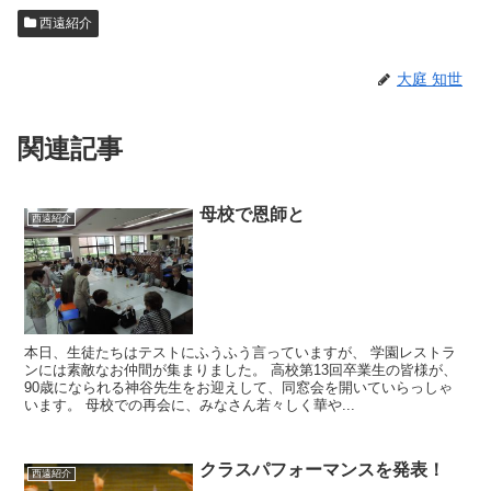
西遠紹介
大庭 知世
関連記事
母校で恩師と
西遠紹介
本日、生徒たちはテストにふうふう言っていますが、 学園レストラ
ンには素敵なお仲間が集まりました。 高校第13回卒業生の皆様が、
90歳になられる神谷先生をお迎えして、同窓会を開いていらっしゃ
います。 母校での再会に、みなさん若々しく華や...
クラスパフォーマンスを発表！
西遠紹介