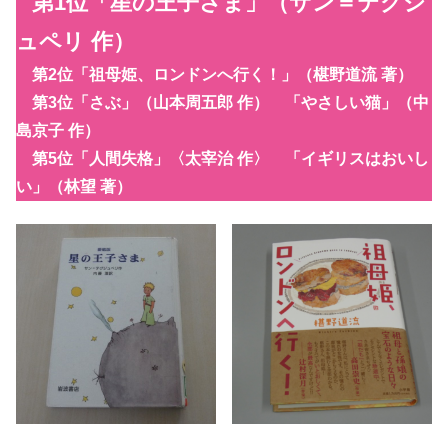
第1位「星の王子さま」（サン＝テグジ
ュペリ
作）
第2位「祖母姫、ロンドンへ行く！」（椹野道流 著）
第3位「さぶ」（山本周五郎 作） 「やさしい猫」（中
島京子 作）
第5位「人間失格」〈太宰治 作〉 「イギリスはおいし
い」（林望 著）