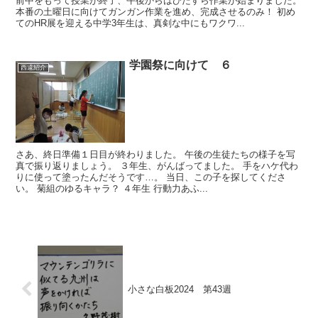
前中をもって授業が終了、午後からはひたすら作業が始まりました。
本番の土曜日に向けてガンガン作業を進め、完成させるのみ！ 初め
てのHR展を迎える中学3年生は、真剣な中にもワクワ...
学園祭に向けて ６
西遠紹介
さあ、終日準備１日目が終わりました。 午後の生徒たちの様子を写
真で振り返りましょう。 ３年生、がんばってました。 手をハケ代わ
りに使って塗ったんだそうです…。 当日、この子を探してくださ
い。 菊組のゆるキャラ？ ４年生 行動力あふ...
小さな白板2024 第43週