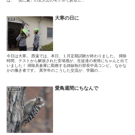
は、「虎に翼」の主人公のモデルである三...
大寒の日に
雑感
今日は大寒。 西遠では、本日、１月定期試験が終わりました。 掃除
時間、テストから解放された安堵感が、生徒達の表情にちゃんと出て
いました！ 掃除具倉庫に勤務する姉妹執行部長中高コンビ。 なかな
かの働き者です。 異学年のこうした交流が、学園の...
愛鳥週間にちなんで
西遠紹介