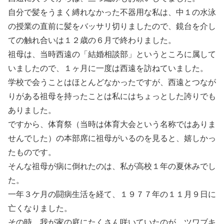
自分で髪をうまく縛れなかった不器用な私は、中１の水泳
の授業の直前に髪をバッサリ切りましたので、鏡台を介し
ての触れ合いは１２歳の６月で終わりました。
祖母は、当時西遠の「結婚相談部」というところに属して
いましたので、１ヶ月に一度は西遠を訪ねていました。
学校で会うことはほとんどなかったですが、西遠とつなが
りがある祖母を持ったことは私にはちょっとした誇りでも
ありました。
ですから、体育祭（当時は体育大会という名称ではありま
せんでした）の本部席に祖母がいるのを見ると、嬉しかっ
たものです。
そんな祖母が病に倒れたのは、私が高校１年の夏休みでし
た。
一年３ケ月の闘病生活を経て、１９７７年の１１月９日に
亡くなりました。
その時、我が家の庭にたくさん咲いていたのが、ツワブキ