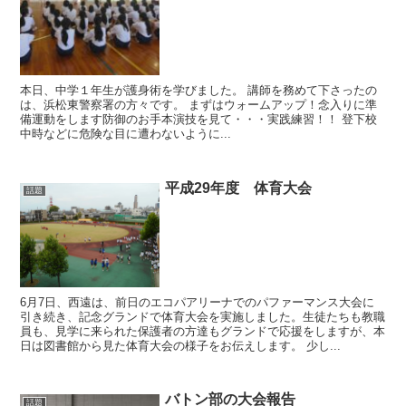
本日、中学１年生が護身術を学びました。 講師を務めて下さったの
は、浜松東警察署の方々です。 まずはウォームアップ！念入りに準
備運動をします防御のお手本演技を見て・・・実践練習！！ 登下校
中時などに危険な目に遭わないように...
平成29年度 体育大会
話題
6月7日、西遠は、前日のエコパアリーナでのパファーマンス大会に
引き続き、記念グランドで体育大会を実施しました。生徒たちも教職
員も、見学に来られた保護者の方達もグランドで応援をしますが、本
日は図書館から見た体育大会の様子をお伝えします。 少し...
バトン部の大会報告
話題