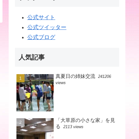
公式サイト
公式ツイッター
公式ブログ
人気記事
真夏日の姉妹交流
241206
views
「大草原の小さな家」を見
る
2113 views