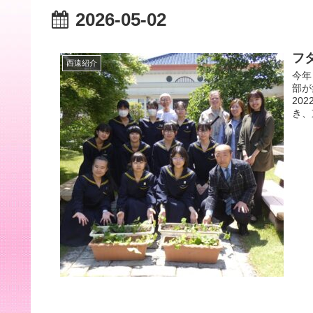
2026-05-02
フ
西遠紹介
今年
部が
20
き、