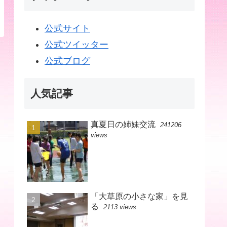
公式サイト
公式ツイッター
公式ブログ
人気記事
真夏日の姉妹交流
241206
views
「大草原の小さな家」を見
る
2113 views