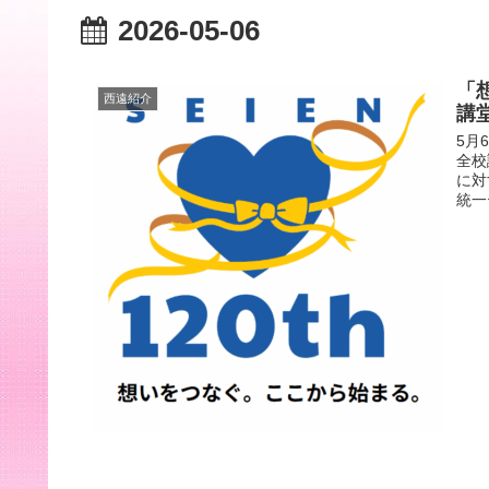
2026-05-06
「
西遠紹介
講
5月
全校
に対
統一