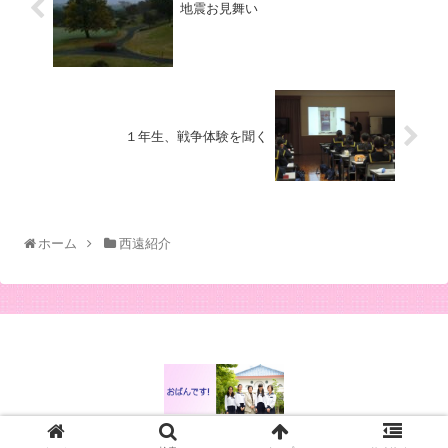
地震お見舞い
１年生、戦争体験を聞く
ホーム
西遠紹介
© 2014 西遠女子学園校長ブログ.