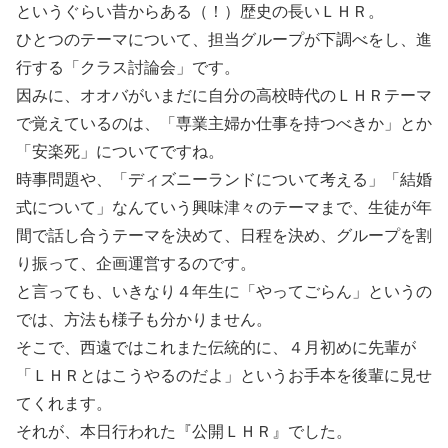
というぐらい昔からある（！）歴史の長いＬＨＲ。
ひとつのテーマについて、担当グループが下調べをし、進
行する「クラス討論会」です。
因みに、オオバがいまだに自分の高校時代のＬＨＲテーマ
で覚えているのは、「専業主婦か仕事を持つべきか」とか
「安楽死」についてですね。
時事問題や、「ディズニーランドについて考える」「結婚
式について」なんていう興味津々のテーマまで、生徒が年
間で話し合うテーマを決めて、日程を決め、グループを割
り振って、企画運営するのです。
と言っても、いきなり４年生に「やってごらん」というの
では、方法も様子も分かりません。
そこで、西遠ではこれまた伝統的に、４月初めに先輩が
「ＬＨＲとはこうやるのだよ」というお手本を後輩に見せ
てくれます。
それが、本日行われた『公開ＬＨＲ』でした。