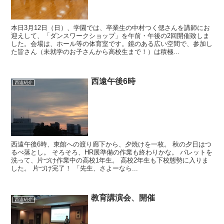
本日3月12日（日）、学園では、卒業生の中村つく偲さんを講師にお
迎えして、「ダンスワークショップ」を午前・午後の2回開催致しま
した。会場は、ホール等の体育室です。鏡のある広い空間で、参加し
た皆さん（未就学のお子さんから高校生まで！）は積極...
西遠午後6時
西遠紹介
西遠午後6時、東館への渡り廊下から、夕焼けを一枚。 秋の夕日はつ
るべ落とし。 そろそろ、HR展準備の作業も終わりかな。 パレットを
洗って、片づけ作業中の高校1年生。 高校2年生も下校態勢に入りま
した。 片づけ完了！ 「先生、さよーなら...
教育講演会、開催
西遠紹介