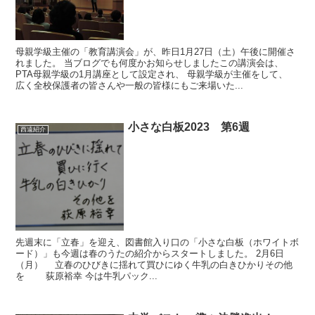
母親学級主催の「教育講演会」が、昨日1月27日（土）午後に開催さ
れました。 当ブログでも何度かお知らせしましたこの講演会は、
PTA母親学級の1月講座として設定され、 母親学級が主催をして、
広く全校保護者の皆さんや一般の皆様にもご来場いた...
小さな白板2023 第6週
西遠紹介
先週末に「立春」を迎え、図書館入り口の「小さな白板（ホワイトボ
ード）」も今週は春のうたの紹介からスタートしました。 2月6日
（月） 立春のひびきに揺れて買ひにゆく牛乳の白きひかりその他
を 荻原裕幸 今は牛乳パック...