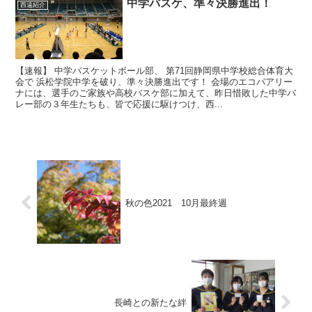
中学バスケ、準々決勝進出！
西遠紹介
【速報】 中学バスケットボール部、 第71回静岡県中学校総合体育大
会で 浜松学院中学を破り、準々決勝進出です！ 会場のエコパアリー
ナには、選手のご家族や高校バスケ部に加えて、昨日惜敗した中学バ
レー部の３年生たちも、皆で応援に駆けつけ、西...
秋の色2021 10月最終週
長崎との新たな絆