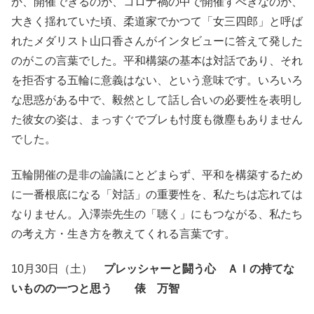
か、開催できるのか、コロナ禍の中で開催すべきなのか、
大きく揺れていた頃、柔道家でかつて「女三四郎」と呼ば
れたメダリスト山口香さんがインタビューに答えて発した
のがこの言葉でした。平和構築の基本は対話であり、それ
を拒否する五輪に意義はない、という意味です。いろいろ
な思惑がある中で、毅然として話し合いの必要性を表明し
た彼女の姿は、まっすぐでブレも忖度も微塵もありません
でした。
五輪開催の是非の論議にとどまらず、平和を構築するため
に一番根底になる「対話」の重要性を、私たちは忘れては
なりません。入澤崇先生の「聴く」にもつながる、私たち
の考え方・生き方を教えてくれる言葉です。
10月30日（土）
プレッシャーと闘う心 ＡＩの持てな
いものの一つと思う 俵 万智