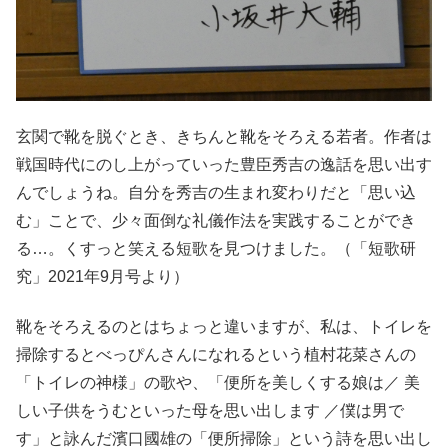
玄関で靴を脱ぐとき、きちんと靴をそろえる若者。作者は
戦国時代にのし上がっていった豊臣秀吉の逸話を思い出す
んでしょうね。自分を秀吉の生まれ変わりだと「思い込
む」ことで、少々面倒な礼儀作法を実践することができ
る…。くすっと笑える短歌を見つけました。（「短歌研
究」2021年9月号より）
靴をそろえるのとはちょっと違いますが、私は、トイレを
掃除するとべっぴんさんになれるという植村花菜さんの
「トイレの神様」の歌や、「便所を美しくする娘は／ 美
しい子供をうむといった母を思い出します ／僕は男で
す」と詠んだ濱口國雄の「便所掃除」という詩を思い出し