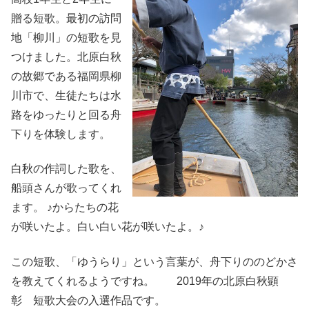
贈る短歌。最初の訪問
地「柳川」の短歌を見
つけました。北原白秋
の故郷である福岡県柳
川市で、生徒たちは水
路をゆったりと回る舟
下りを体験します。
白秋の作詞した歌を、
船頭さんが歌ってくれ
ます。 ♪からたちの花
が咲いたよ。白い白い花が咲いたよ。♪
この短歌、「ゆうらり」という言葉が、舟下りののどかさ
を教えてくれるようですね。 2019年の北原白秋顕
彰 短歌大会の入選作品です。