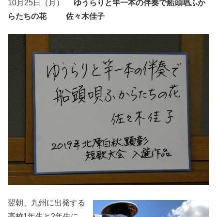
10月25日（月）
ゆうらりと竿一本の伴奏で船頭唱ふか
らたちの花 佐々木佳子
翌朝、九州に出発する
高校1年生と2年生に