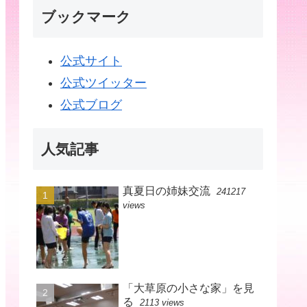
ブックマーク
公式サイト
公式ツイッター
公式ブログ
人気記事
真夏日の姉妹交流
241217
views
「大草原の小さな家」を見
る
2113 views