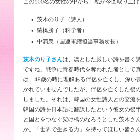
この100名の女性の中から、私が今回取り上
茨木のり子（詩人）
猿橋勝子（科学者）
中満泉（国連軍縮担当事務次長）
茨木のり子さん
は、凛とした厳しい詩を書く
ですね。戦争に青春時代を奪われた者として
は、48歳の時に理解ある伴侶を亡くし、深い
かれていませんでしたが、伴侶を亡くした後
しました。それは、韓国の女性詩人との交流
韓国の詩を日本語に翻訳したという彼女の後
と国とをつなぐ架け橋のなろうとした茨木さ
か。「世界で生きる力」を持ってほしい皆さ