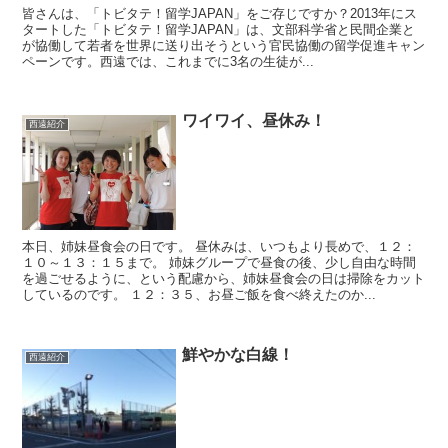
皆さんは、「トビタテ！留学JAPAN」をご存じですか？2013年にス
タートした「トビタテ！留学JAPAN」は、文部科学省と民間企業と
が協働して若者を世界に送り出そうという官民協働の留学促進キャン
ペーンです。西遠では、これまでに3名の生徒が...
ワイワイ、昼休み！
西遠紹介
本日、姉妹昼食会の日です。 昼休みは、いつもより長めで、１２：
１０～１３：１５まで。 姉妹グループで昼食の後、少し自由な時間
を過ごせるように、という配慮から、姉妹昼食会の日は掃除をカット
しているのです。 １２：３５、お昼ご飯を食べ終えたのか...
鮮やかな白線！
西遠紹介