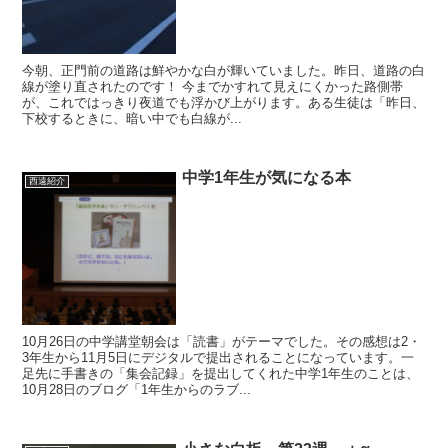
今朝、正門前の道路は鮮やかな白が輝いていました。昨日、道路の白
線が塗り直されたのです！ 今までかすれて見えにくかった路側帯
が、これではっきり夜道でも浮かび上がります。ある生徒は「昨日、
下校するときに、暗い中でも白線が...
中学1年生が気になる本
西遠紹介
10月26日の中学講堂朝会は「読書」がテーマでした。その感想は2・
3年生から11月5日にデジタルで提出されることになっています。一
足先に手書きの「集会記録」を提出してくれた中学1年生のことは、
10月28日のブログ「1年生からのラブ...