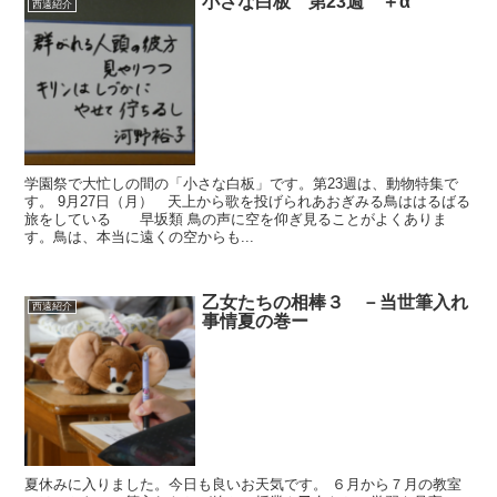
小さな白板 第23週 ＋α
西遠紹介
学園祭で大忙しの間の「小さな白板」です。第23週は、動物特集で
す。 9月27日（月） 天上から歌を投げられあおぎみる鳥ははるばる
旅をしている 早坂類 鳥の声に空を仰ぎ見ることがよくありま
す。鳥は、本当に遠くの空からも...
乙女たちの相棒３ －当世筆入れ
西遠紹介
事情夏の巻ー
夏休みに入りました。今日も良いお天気です。 ６月から７月の教室