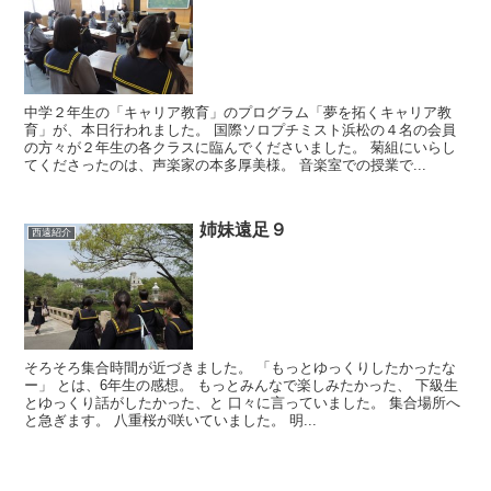
中学２年生の「キャリア教育」のプログラム「夢を拓くキャリア教
育」が、本日行われました。 国際ソロプチミスト浜松の４名の会員
の方々が２年生の各クラスに臨んでくださいました。 菊組にいらし
てくださったのは、声楽家の本多厚美様。 音楽室での授業で...
姉妹遠足９
西遠紹介
そろそろ集合時間が近づきました。 「もっとゆっくりしたかったな
ー」 とは、6年生の感想。 もっとみんなで楽しみたかった、 下級生
とゆっくり話がしたかった、と 口々に言っていました。 集合場所へ
と急ぎます。 八重桜が咲いていました。 明...