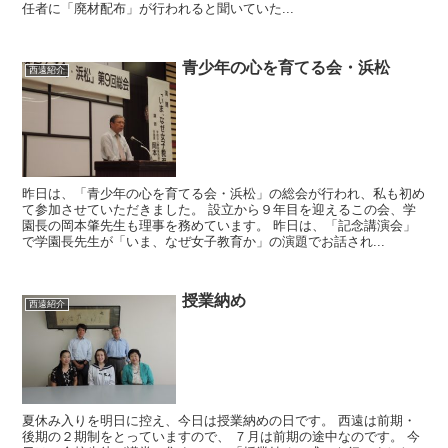
任者に「廃材配布」が行われると聞いていた...
青少年の心を育てる会・浜松
西遠紹介
昨日は、「青少年の心を育てる会・浜松」の総会が行われ、私も初め
て参加させていただきました。 設立から９年目を迎えるこの会、学
園長の岡本肇先生も理事を務めています。 昨日は、「記念講演会」
で学園長先生が「いま、なぜ女子教育か」の演題でお話され...
授業納め
西遠紹介
夏休み入りを明日に控え、今日は授業納めの日です。 西遠は前期・
後期の２期制をとっていますので、 ７月は前期の途中なのです。 今