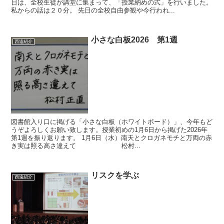
日は、全校生徒が講堂に集まって、「授業納めの式」を行いました。
私からの話は２０分。 先日の全校自由参観や今行われ...
小さな白板2026 第1週
西遠紹介
図書館入り口に掲げる「小さな白板（ホワイトボード）」、今年もど
うぞよろしくお願い致します。授業初めの1月6日から掲げた2026年
第1週を振り返ります。 1月6日（水）南天とクロガネモチと万両の赤
き実は照る高さ違えて 松村...
リスクを学ぶ
西遠紹介