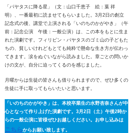
「パヤタスに降る星」（文：山口千恵子 絵：葉 祥
明）、一番最初に読ませてもらいました。3月2日の創立
記念式の後、講堂で上演される「いのちのかがやき」（午
前：記念公演 午後：一般公演）は、この本をもとに生ま
れた演劇です。フィリピン・パヤタスのゴミ山の子どもた
ちの、貧しいけれどもとても純粋で懸命な生き方が伝わっ
てきます。涙をぬぐいながら読みました。章ごとの問いか
けの文が、自分に迫ってくるのを感じました。
月曜からは生徒の皆さんも借りられますので、ぜひ多くの
生徒に手に取ってもらいたいと思います。
「いのちのかがやき」は、本校卒業生の水野杏奈さんが中
心となって作り上げた演劇です。3月2日（土）午後2時か
らの一般公演に皆様ぜひお越しください。お申し込みは
こちら
からお願い致します。