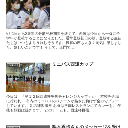
6月1日から2週間の分散登校期間を終えて、西遠は今日から一斉に全
学年が登校することになりました。通常登校初日の朝、登校する生徒
たちはいつもよりうれしそうです。挨拶の声も大きく元気に感じまし
た。嬉しいことです！ そして、正門で...
ミニバス西遠カップ
西遠紹介
今日は、「第２２回西遠杯争奪チャレンジカップ」が、 本校を会場
に行われ、 市内のミニバスの８チームが熱さに負けず全力でプレー
しています。 朝の練習風景 お昼は学園レストランにてカレーを。 午
後も熱戦は続きます。 どのチームも、西遠杯目指...
梨木香歩さんのメッセージを受け
西遠紹介