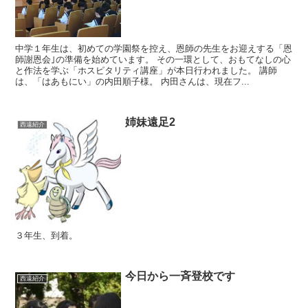
中学１年生は、初めての学園祭を控え、恩師の先生をお迎えする「恩
師謝恩会｣の準備を始めています。 その一環として、おもてなしの心
と作法を学ぶ「ホスピタリティ講座」が本日行われました。 講師
は、「はあもにい」の内田順子様。 内田さんは、現在フ...
姉妹遠足2
西遠紹介
３年生、到着。
今日から一斉登校です
西遠紹介