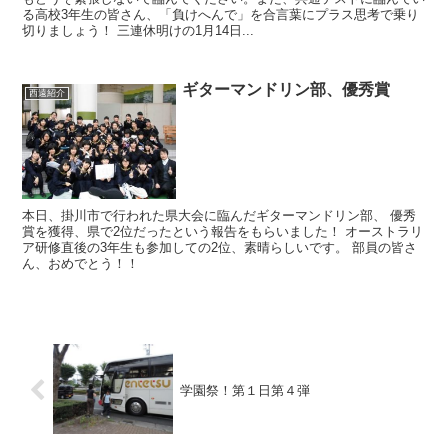
る高校3年生の皆さん、「負けへんで」を合言葉にプラス思考で乗り
切りましょう！ 三連休明けの1月14日...
ギターマンドリン部、優秀賞
西遠紹介
本日、掛川市で行われた県大会に臨んだギターマンドリン部、 優秀
賞を獲得、県で2位だったという報告をもらいました！ オーストラリ
ア研修直後の3年生も参加しての2位、素晴らしいです。 部員の皆さ
ん、おめでとう！！
学園祭！第１日第４弾