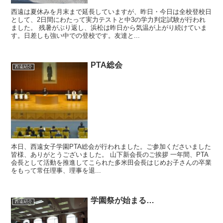
西遠は夏休みを月末まで延長していますが、昨日・今日は全校登校日
として、2日間にわたって実力テストと中3の学力判定試験が行われ
ました。 残暑がぶり返し、浜松は昨日から気温が上がり続けていま
す。日差しも強い中での登校です。友達と...
PTA総会
西遠紹介
本日、西遠女子学園PTA総会が行われました。ご参加くださいました
皆様、ありがとうございました。 山下新会長のご挨拶 一年間、PTA
会長として活動を推進してこられた多米田会長はじめお子さんの卒業
をもって常任理事、理事を退...
学園祭が始まる…
西遠紹介