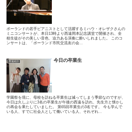
ポーランドの若手ピアニストとして活躍するミハウ・オレザクさんの
ミニコンサートが、本日13時より西遠岡本記念講堂で開催され、全
校生徒がその美しい音色、迫力ある演奏に酔いしれました。 このコ
ンサートは、「ポーランド市民交流友の会...
今日の卒業生
西遠紹介
学園祭を境に、母校を訪ねる卒業生は減ってしまう季節なのですが、
今日は久しぶりに3名の卒業生が午後の西遠を訪れ、先生方と懐かし
の再会を果たしていました。 第65回卒業生の3名です。 今も学んで
いる人、すでに社会人として働いている人、それぞれ...