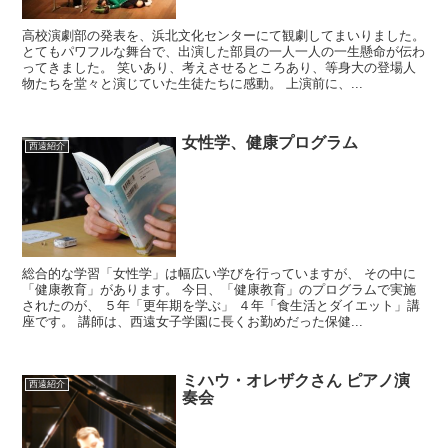
高校演劇部の発表を、浜北文化センターにて観劇してまいりました。
とてもパワフルな舞台で、出演した部員の一人一人の一生懸命が伝わ
ってきました。 笑いあり、考えさせるところあり、等身大の登場人
物たちを堂々と演じていた生徒たちに感動。 上演前に、...
女性学、健康プログラム
西遠紹介
総合的な学習「女性学」は幅広い学びを行っていますが、 その中に
「健康教育」があります。 今日、「健康教育」のプログラムで実施
されたのが、 ５年「更年期を学ぶ」 ４年「食生活とダイエット」講
座です。 講師は、西遠女子学園に長くお勤めだった保健...
ミハウ・オレザクさん ピアノ演
西遠紹介
奏会