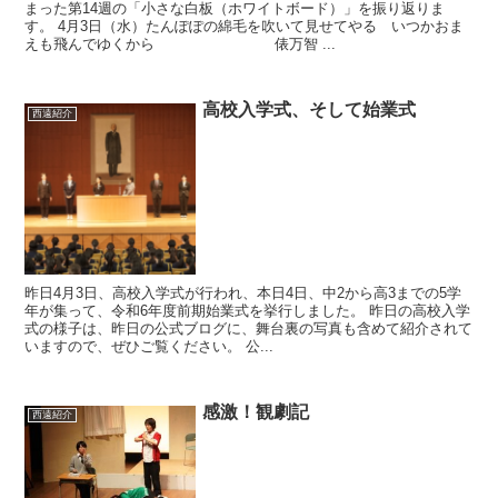
まった第14週の「小さな白板（ホワイトボード）」を振り返りま
す。 4月3日（水）たんぽぽの綿毛を吹いて見せてやる いつかおま
えも飛んでゆくから 俵万智 ...
高校入学式、そして始業式
西遠紹介
昨日4月3日、高校入学式が行われ、本日4日、中2から高3までの5学
年が集って、令和6年度前期始業式を挙行しました。 昨日の高校入学
式の様子は、昨日の公式ブログに、舞台裏の写真も含めて紹介されて
いますので、ぜひご覧ください。 公...
感激！観劇記
西遠紹介