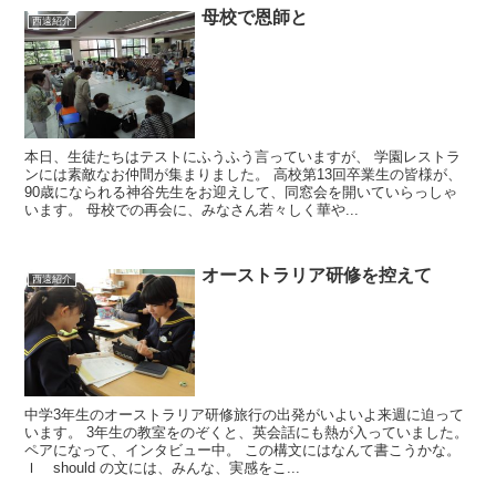
母校で恩師と
西遠紹介
本日、生徒たちはテストにふうふう言っていますが、 学園レストラ
ンには素敵なお仲間が集まりました。 高校第13回卒業生の皆様が、
90歳になられる神谷先生をお迎えして、同窓会を開いていらっしゃ
います。 母校での再会に、みなさん若々しく華や...
オーストラリア研修を控えて
西遠紹介
中学3年生のオーストラリア研修旅行の出発がいよいよ来週に迫って
います。 3年生の教室をのぞくと、英会話にも熱が入っていました。
ペアになって、インタビュー中。 この構文にはなんて書こうかな。
Ｉ should の文には、みんな、実感をこ...