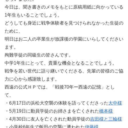
今日は、聞き書きのメモをもとに原稿用紙に向かっている
1年生もいることでしょう。
どうしても身近に戦争体験者を見つけられなかった生徒の
ために、
明日はお二人の卒業生が放課後の学園にいらしてください
ます。
殉難学徒の同級生の皆さんです。
中学1年生にとって、貴重な機会となることでしょう。
戦争を若い世代に語り継いでくださる、先輩の皆様のご協
力に心から感謝致します。
西遠の公式ＨＰでは、「戦後70年ー西遠の記憶」とし
て、
・6月17日の浜松大空襲の体験を語ってくださった
大中様
・5月19日に動員学徒のお姉さまを亡くされた
橋本様
・4月30日に友人を亡くされた動員学徒の
吉田様と三輪様
・小学校6年生で飯田の空襲に遭われた
伊藤様