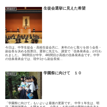
生徒会選挙に見えた希望
西遠紹介
今日は、中学生徒会・高校生徒会共に、来年のかじ取りを担う会長・
副会長を決める投票日。選挙に先立ち、講堂で「信条発表会」が行わ
れました。 3時間目が中学、4時間目が高校の信条発表会です。中学
の信条発表会では、現中1から副会長候...
学園祭に向けて １０
西遠紹介
「学園祭に向けて」もいよいよ最後の更新です。 中学１年生は、明
日「恩師謝恩会」を開きます。 小学５・６年の時の恩師の先生方を